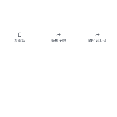
お電話
撮影予約
問い合わせ
About Us
photostudio Lightup
open 10:30
Close 19：00