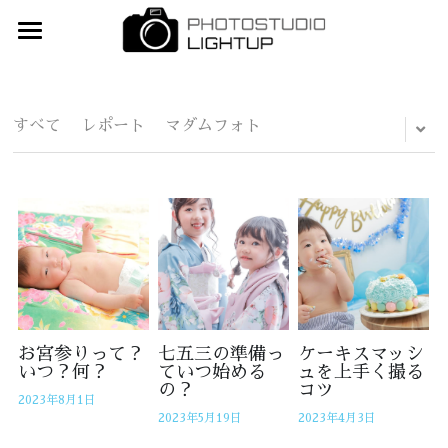
×
ブログカテゴリー
Home
すべてのカテゴリ
撮影メニュー
すべて
レポート
マダムフォト
衣装ギャラリー
ウェディング(和洋・スタジオ＆ロケ)
マタニティフォト
予約
婚礼和装
お宮参り・お食い初め・初節句
産着（お宮参り）
お問合せ
ベビーアート
ベビー
アクセス
バースデーフォト
3歳着物
ご質問&注意事項
お宮参りって？
七五三の準備っ
ケーキスマッシ
いつ？何？
ていつ始める
ュを上手く撮る
の？
コツ
入学・卒業(入園・卒園)
5歳着物
スタッフ紹介
2023年8月1日
2023年5月19日
2023年4月3日
七五三
7歳着物
ライトアップひろば「Blog」