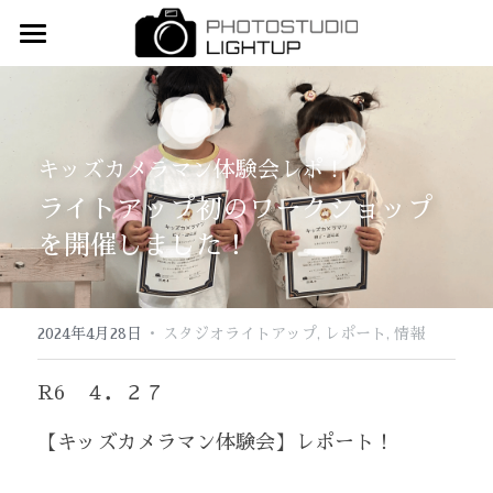
Home
撮影メニュー
キッズカメラマン体験会レポ！
衣装ギャラリー
ウェディング(和洋・スタジオ＆ロケ)
ライトアップ初のワークショップ
マタニティフォト
予約
婚礼和装
を開催しました！
お宮参り・お食い初め・初節句
産着（お宮参り）
お問合せ
ベビーアート
ベビー
·
アクセス
2024年4月28日
スタジオライトアップ,
レポート,
情報
バースデーフォト
3歳着物
ご質問&注意事項
R6　４．２７
入学・卒業(入園・卒園)
5歳着物
スタッフ紹介
【キッズカメラマン体験会】レポート！
七五三
7歳着物
ライトアップひろば「Blog」