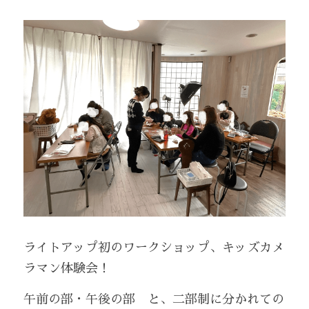
ファミリーフォト
13歳着物
レンタルスタジオLightup‐A‐
成人式
子供ドレス
レンタルスタジオLightup‐B‐
マダムフォト
大人ドレス
会社概要
生前遺影
振袖
検索
ペットフォト
訪問着
プロフィールフォト
ご予約
ライトアップ初のワークショップ、キッズカメ
ラマン体験会！
午前の部・午後の部　と、二部制に分かれての