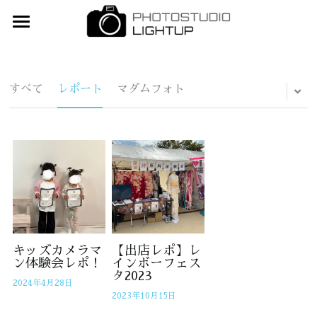
×
ブログカテゴリー
Home
すべてのカテゴリ
撮影メニュー
すべて
レポート
マダムフォト
衣装ギャラリー
ウェディング(和洋・スタジオ＆ロケ)
マタニティフォト
予約
婚礼和装
お宮参り・お食い初め・初節句
産着（お宮参り）
お問合せ
ベビーアート
ベビー
アクセス
バースデーフォト
3歳着物
ご質問&注意事項
キッズカメラマ
【出店レポ】レ
ン体験会レポ！
インボーフェス
タ2023
入学・卒業(入園・卒園)
5歳着物
スタッフ紹介
2024年4月28日
2023年10月15日
七五三
7歳着物
ライトアップひろば「Blog」