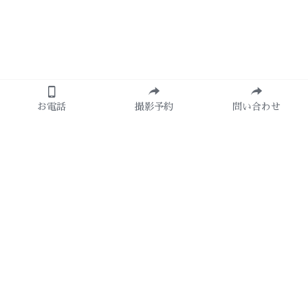
お電話
撮影予約
問い合わせ
About Us
photostudio Lightup
open 10:30
Close 19：00