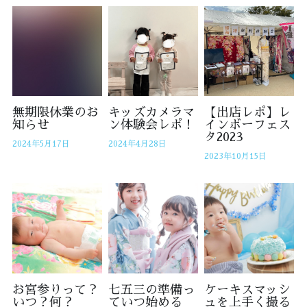
ファミリーフォト
13歳着物
レンタルスタジオLightup‐A‐
成人式
子供ドレス
レンタルスタジオLightup‐B‐
マダムフォト
大人ドレス
会社概要
無期限休業のお
キッズカメラマ
【出店レポ】レ
生前遺影
振袖
知らせ
ン体験会レポ！
インボーフェス
検索
タ2023
2024年5月17日
2024年4月28日
ペットフォト
訪問着
2023年10月15日
プロフィールフォト
ご予約
お宮参りって？
七五三の準備っ
ケーキスマッシ
いつ？何？
ていつ始める
ュを上手く撮る