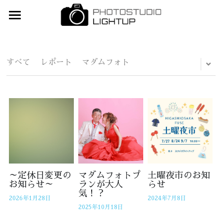
×
ブログカテゴリー
Home
すべてのカテゴリ
撮影メニュー
すべて
レポート
マダムフォト
衣装ギャラリー
ウェディング(和洋・スタジオ＆ロケ)
マタニティフォト
予約
婚礼和装
お宮参り・お食い初め・初節句
産着（お宮参り）
お問合せ
ベビーアート
ベビー
アクセス
バースデーフォト
3歳着物
ご質問&注意事項
～定休日変更の
マダムフォトプ
土曜夜市のお知
お知らせ～
ランが大人
らせ
気！？
入学・卒業(入園・卒園)
5歳着物
スタッフ紹介
2026年1月28日
2024年7月8日
2025年10月18日
七五三
7歳着物
ライトアップひろば「Blog」