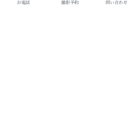
お電話
撮影予約
問い合わせ
About Us
photostudio Lightup
open 10:30
Close 19：00
Contact Us
Address
06-6789-3344
577-0058
light.up.3344@hotmail.co.jp
大阪府東大阪市足代北2-16-2